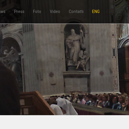
ews
Press
Foto
Video
Contatti
ENG