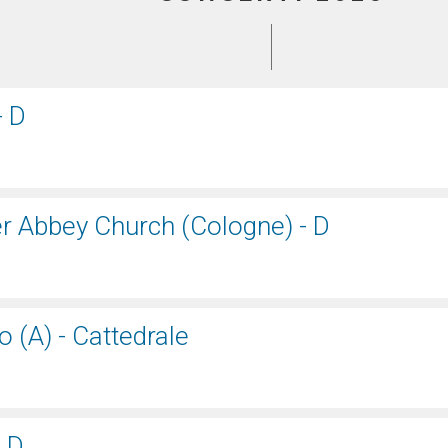
- D
r Abbey Church (Cologne) - D
o (A) - Cattedrale
 D